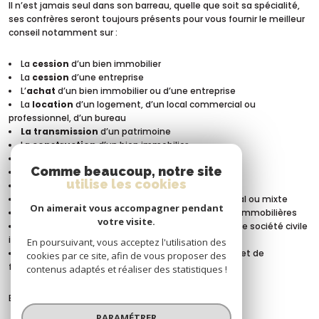
Il n’est jamais seul dans son barreau, quelle que soit sa spécialité,
ses confrères seront toujours présents pour vous fournir le meilleur
conseil notamment sur :
La
cession
d’un bien immobilier
La
cession
d’une entreprise
L’
achat
d’un bien immobilier ou d’une entreprise
La
location
d’un logement, d’un local commercial ou
professionnel, d’un bureau
La transmission
d’un patrimoine
La
construction
d’un bien immobilier
La
promotion
immobilière
Comme beaucoup, notre site
La délivrance d’un
permis de construire
utilise les cookies
L’étude des
règles d’urbanisme
La signature d’un
contrat de bail
civil, commercial ou mixte
On aimerait vous accompagner pendant
La
fiscalité
liée à l’immobilier, aux
transactions
immobilières
votre visite.
La
création, la gestion
et l’
administration
d’une société civile
immobilière (
SCI
)
En poursuivant, vous acceptez l'utilisation des
L’étude des contrats d’
assurances
immobilières et de
cookies par ce site, afin de vous proposer des
financements bancaires…
contenus adaptés et réaliser des statistiques !
Et que dire si des contentieux surviennent …
PARAMÉTRER