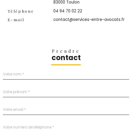
83000 Toulon
04 94 70 02 22
Téléphone
contact@services-entre-avocats.fr
E-mail
Prendre
contact
Nom
R
*
e
n
s
Prénom
e
*
i
g
n
Adresse
email
e
*
z
v
Téléphone
o
*
s